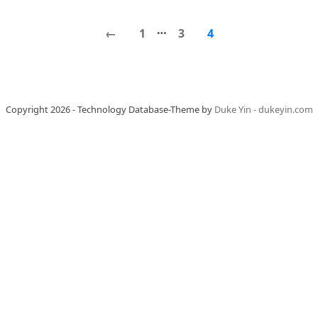
…
←
1
3
4
Copyright 2026 - Technology Database-Theme by
Duke Yin - dukeyin.com