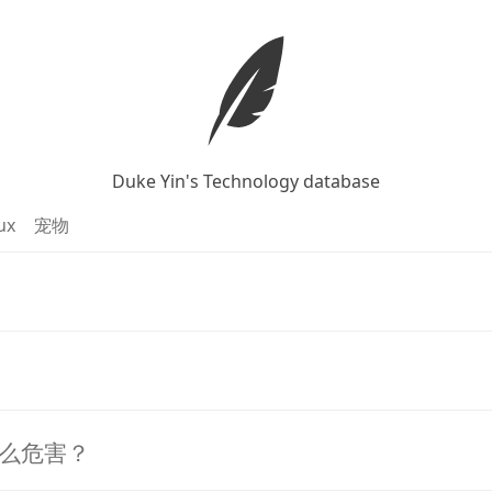
Duke Yin's Technology database
ux
宠物
么危害？