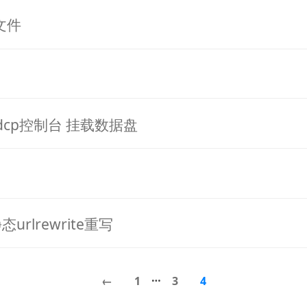
文件
dcp控制台 挂载数据盘
urlrewrite重写
…
←
1
3
4