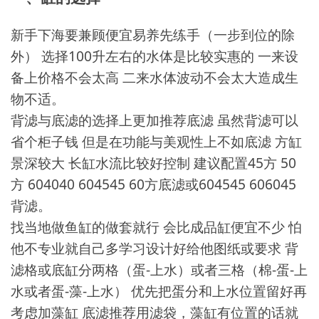
新手下海要兼顾便宜易养先练手（一步到位的除
外） 选择100升左右的水体是比较实惠的 一来设
备上价格不会太高 二来水体波动不会太大造成生
物不适。
背滤与底滤的选择上更加推荐底滤 虽然背滤可以
省个柜子钱 但是在功能与美观性上不如底滤 方缸
景深较大 长缸水流比较好控制 建议配置45方 50
方 604040 604545 60方底滤或604545 606045
背滤。
找当地做鱼缸的做套就行 会比成品缸便宜不少 怕
他不专业就自己多学习设计好给他图纸或要求 背
滤格或底缸分两格（蛋-上水）或者三格（棉-蛋-上
水或者蛋-藻-上水） 优先把蛋分和上水位置留好再
考虑加藻缸 底滤推荐用滤袋，藻缸有位置的话就