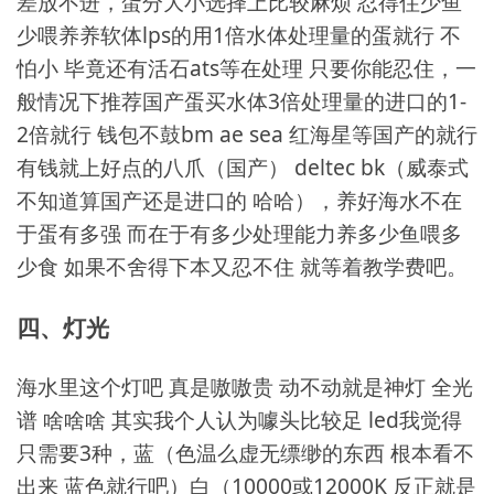
差放不进，蛋分大小选择上比较麻烦 忍得住少鱼
少喂养养软体lps的用1倍水体处理量的蛋就行 不
怕小 毕竟还有活石ats等在处理 只要你能忍住，一
般情况下推荐国产蛋买水体3倍处理量的进口的1-
2倍就行 钱包不鼓bm ae sea 红海星等国产的就行
有钱就上好点的八爪（国产） deltec bk（威泰式
不知道算国产还是进口的 哈哈），养好海水不在
于蛋有多强 而在于有多少处理能力养多少鱼喂多
少食 如果不舍得下本又忍不住 就等着教学费吧。
四、灯光
海水里这个灯吧 真是嗷嗷贵 动不动就是神灯 全光
谱 啥啥啥 其实我个人认为噱头比较足 led我觉得
只需要3种，蓝（色温么虚无缥缈的东西 根本看不
出来 蓝色就行吧）白（10000或12000K 反正就是