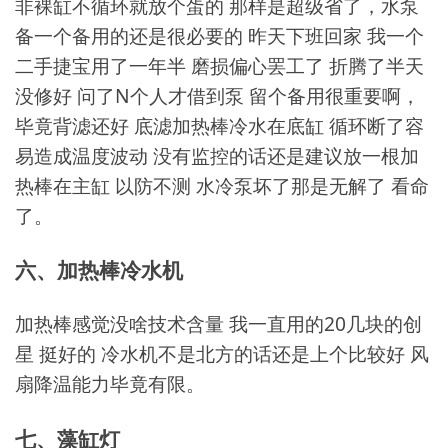
非裸缸不循环就放个蛋的 那样是超级省了，水泵
备一个备用的还是很必要的 昨天下班回家 我一个
二手捷宝用了一年半 磨损偏心罢工了 折腾了半天
没修好 问了N个人才借到泵 留个备用很重要啊，
毕竟背滤还好 底滤加热棒冷水在底缸 循环断了容
易造成温度波动 没有监控的话还是建议放一根加
热棒在主缸 以防不测 水冷泵坏了那是无解了 看命
了。
六、加热棒冷水机
加热棒感觉没啥技术含量 我一直用的20几块的创
星 挺好的 冷水机不是北方的话还是上个比较好 风
扇降温能力毕竟有限。
七、藻缸灯