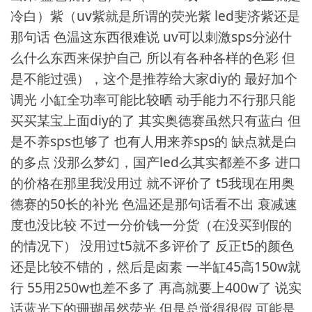
冷白）紫（uv紫就是所谓的荧光紫 led斐济紫还是
那句话 色温这东西很难说 uv可以刺激sps分泌什
么什么东西来保护自己 所以有各种各样的色彩 但
是不能过强），这个是推荐给大家diy的 最好加个
调光 小缸全功率可能比较晒 动手能力不行那只能
买买某宝上面diy的了 其实奥德赛虽然只有蓝白 但
是不养sps也够了 也有人用来养sps的 缺点就是白
的多点 没那么梦幻，国产led么其实都差不多 进口
的价格在那里我没用过 就不评价了 t5我现在用奥
德赛的50长的补光 色温还是那句话看不出 衰减速
度也没比较 不过一分价钱一分货（在没买到假的
的情况下） 没用过t5就不多评价了 反正t5的颜色
还是比较不错的，然后是卤素 一半缸45高150w就
行 55用250w也差不多了 再高就要上400w了 说实
话蓝光下的珊瑚虽然荧光 但是总觉得很假 可能是