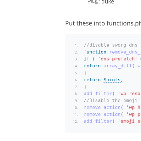
作者: duke
Put these into functions.
//disable sworg dns-
function
remove_dns_
if
(
'dns-prefetch'
 
return
array_diff
(
w
}
return
$hints
;
}
add_filter
(
'wp_reso
//Disable the emoji'
remove_action
(
'wp_h
remove_action
(
'wp_p
add_filter
(
'emoji_s