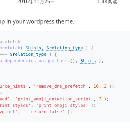
2016年11月26日
1.4K阅读
php in your wordpress theme.
prefetch
prefetch
(
$hints,
$relation_type
)
{
=== 
$relation_type
)
{
p_dependencies_unique_hosts
()
, 
$hints
)
;
urce_hints'
, 
'remove_dns_prefetch'
, 
10
, 
2
)
;
s
ead'
, 
'print_emoji_detection_script'
, 
7
)
;
rint_styles'
, 
'print_emoji_styles'
)
;
vg_url'
, 
'__return_false'
)
;