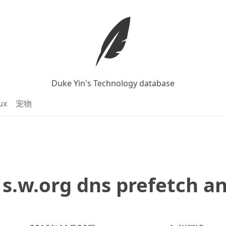
Duke Yin's Technology database
ux
宠物
 s.w.org dns prefetch a