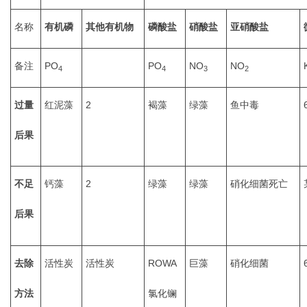
名称
有机磷
其他有机物
磷酸盐
硝酸盐
亚硝酸盐
备注
PO
PO
NO
NO
4
4
3
2
过量
红泥藻
2
褐藻
绿藻
鱼中毒
后果
不足
钙藻
2
绿藻
绿藻
硝化细菌死亡
后果
去除
活性炭
活性炭
ROWA
巨藻
硝化细菌
方法
氯化镧