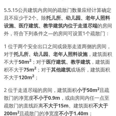
5.5.15公共建筑内房间的疏散门数量应经计算确定
且不应少于2个。除
托儿所、幼儿园、老年人照料
设施、医疗建筑、教学建筑内位于走道尽端
的房间
外，符合下列条件之―的房间可设置1个疏散门：
1 位于两个安全出口之间或袋形走道两侧的房间，
对于
托儿所、幼儿园、老年人照料设施
，建筑面积
2
不大于
50m
；对于
医疗建筑、教学建筑
，建筑面
2
积不大于
75m
；对于
其他建筑
或场所，建筑面积
2
不大于
120m
；
2
2 位于走道尽端的房间，建筑面积
小于50m
且疏
散门的净宽虔
不小于0.9m
，或由房间内任一点至
疏散门的直线距离
不大于15m
、建筑面积
不大于
2
200m
且疏散门的净宽度
不小于1.40m
；