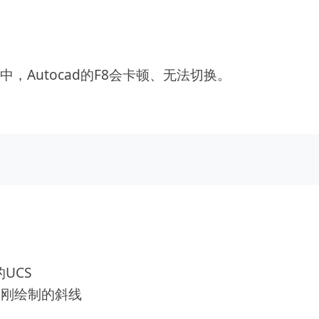
w11中，Autocad的F8会卡顿、无法切换。
UCS
刚刚绘制的斜线