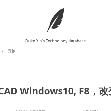
Duke Yin's Technology database
ux
宠物
CAD Windows10, F8，