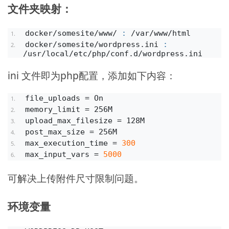
文件夹映射：
docker/somesite/www/ 
:
 /var/www/html
docker/somesite/wordpress.
ini
:
/usr/local/etc/php/conf.
d
/wordpress.
ini
ini 文件即为php配置，添加如下内容：
file_uploads = On
memory_limit = 256M
upload_max_filesize = 128M
post_max_size = 256M
max_execution_time = 
300
max_input_vars = 
5000
可解决上传附件尺寸限制问题。
环境变量