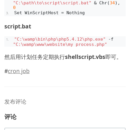
"C:\path\to\script\script.bat"
 & Chr(
34
), 
0
Set WinScriptHost = Nothing
script.bat
"C:\wamp\bin\php\php5.4.12\php.exe"
 -f 
"C:\wamp\www\website\my_process.php"
然后用计划任务定期执行
shellscript.vbs
即可。
#
cron job
发布评论
评论