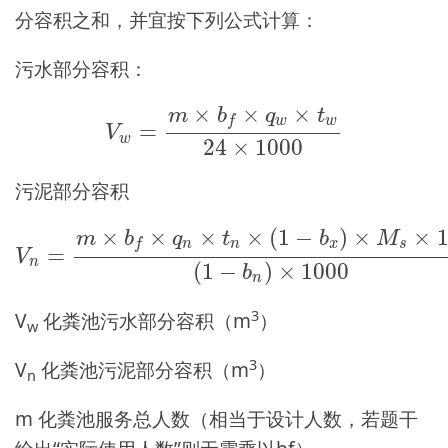
分容积之和，并宜按下列公式计算：
污水部分容积：
V
w
=
m
×
b
f
×
q
w
×
t
w
24
×
1000
×
×
×
m
b
q
t
w
w
f
=
V
w
24
×
1000
污泥部分容积
V
n
=
m
×
b
f
×
q
n
×
t
n
×
(
1
−
b
x
)
×
M
s
×
1.2
(
1
−
b
n
)
×
×
×
×
×
(
1
−
)
×
×
1
m
b
q
t
b
M
n
n
x
s
f
=
V
n
(
1
−
)
×
1000
b
n
3
V
化粪池污水部分容积（m
）
w
3
V
化粪池污泥部分容积（m
）
n
m 化粪池服务总人数（相当于设计人数，若题干