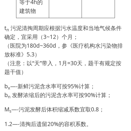
等于4h的
建筑物
t
污泥清掏周期应根据污水温度和当地气候条件
n
确定，宜采用（3~12）个月；
（医院为180d~360d，参《医疗机构水污染物排
放标准》5.3）
（注意：以“天”带入，1月=30天，题干有规定按
题干值）
b
—-新鲜污泥含水率可按95%计算；
x
b
发酵浓缩后的污泥含水率可按90%计算；
n
M
—-污泥发酵后体积缩减系数宜取0.8；
s
1.2—-清掏后遗留20%的容积系数。